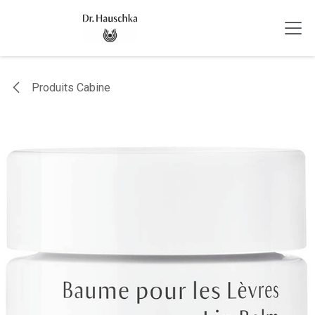
Se rendre au contenu
Produits Cabine