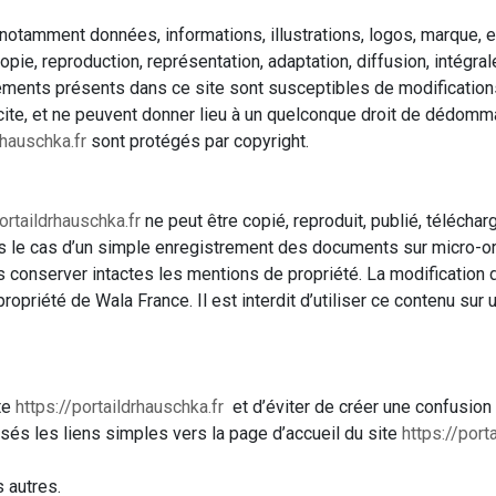
notamment données, informations, illustrations, logos, marque, etc
copie, reproduction, représentation, adaptation, diffusion, intégral
éléments présents dans ce site sont susceptibles de modification
cite, et ne peuvent donner lieu à un quelconque droit de dédom
rhauschka.fr
sont protégés par copyright.
ortaildrhauschka.fr
ne peut être copié, reproduit, publié, télécha
ns le cas d’un simple enregistrement des documents sur micro-ord
 conserver intactes les mentions de propriété. La modification d
propriété de Wala France. Il est interdit d’utiliser ce contenu su
ite
https://portaildrhauschka.fr
et d’éviter de créer une confusion 
sés les liens simples vers la page d’accueil du site
https://port
s autres.