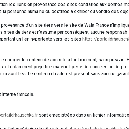
sation les liens en provenance des sites contraires aux bonnes m
 de la personne humaine ou destinés à exhiber ou vendre des obje
n provenance d’un site tiers vers le site de Wala France n’impliq
les sites de tiers et n’assume par conséquent, aucune responsabil
mportant un lien hypertexte vers les sites
https://portaildrhauschk
de corriger le contenu de son site à tout moment, sans préavis. E
 et notamment préjudice matériel, perte de données ou de progra
qui lui sont liés. Le contenu du site est présent sans aucune gara
interne français.
portaildrhauschka.fr
sont enregistrées dans un fichier informatis
r l’intermédiaire du site internet
https://portaildrhauschka.fr
ré