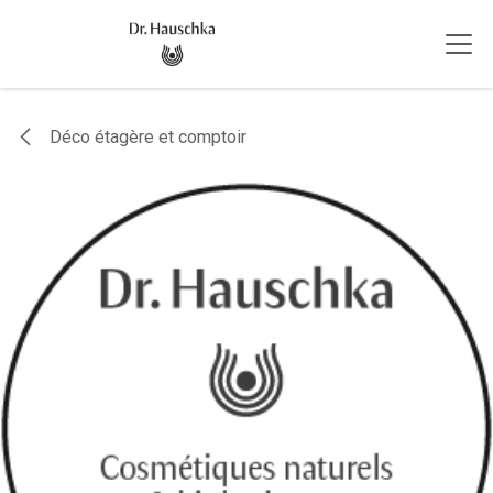
Se rendre au contenu
Déco étagère et comptoir