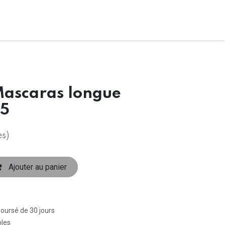
ascaras longue
25
es)
Ajouter au panier
boursé de 30 jours
bles