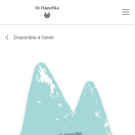
Se rendre au contenu
Disponible à l'unité