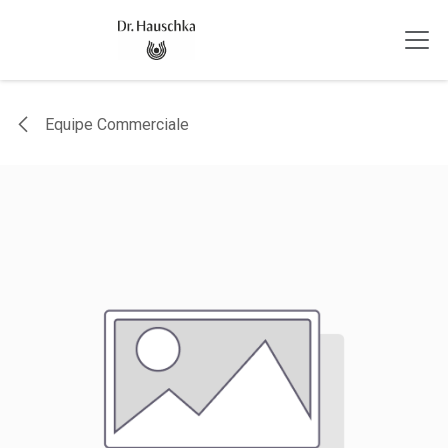
Se rendre au contenu
Equipe Commerciale