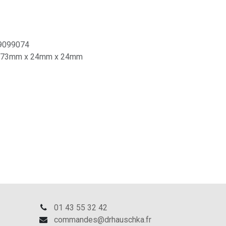
9099074
73mm x 24mm x 24mm
01 43 55 32 42
commandes@drhauschka.fr