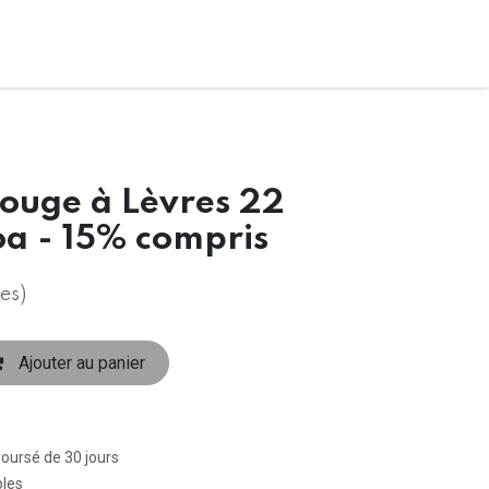
Rouge à Lèvres 22
a - 15% compris
es)
Ajouter au panier
boursé de 30 jours
bles