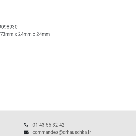
9098930
73mm x 24mm x 24mm
01 43 55 32 42
commandes@drhauschka.fr