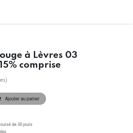
Rouge à Lèvres 03
 15% comprise
es)
Ajouter au panier
boursé de 30 jours
bles