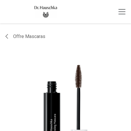
Se rendre au contenu
Offre Mascaras