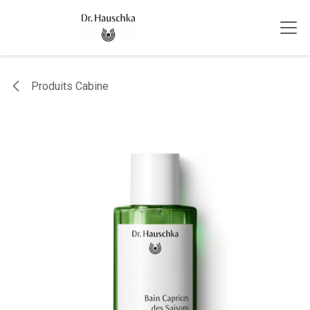
Se rendre au contenu
Produits Cabine