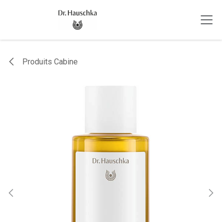
Se rendre au contenu
Produits Cabine