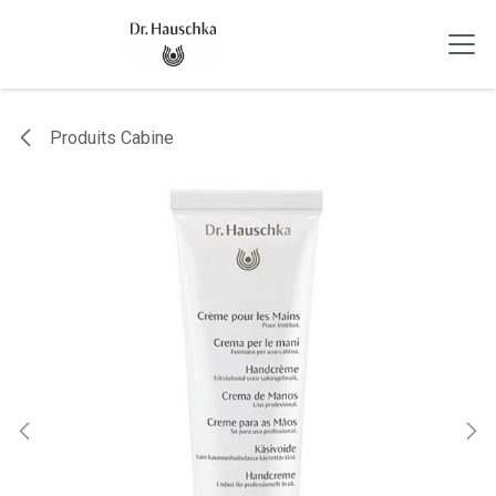
Se rendre au contenu
Produits Cabine