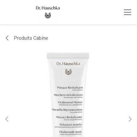
Se rendre au contenu
Produits Cabine