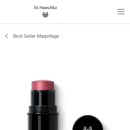
Se rendre au contenu
Best Seller Maquillage