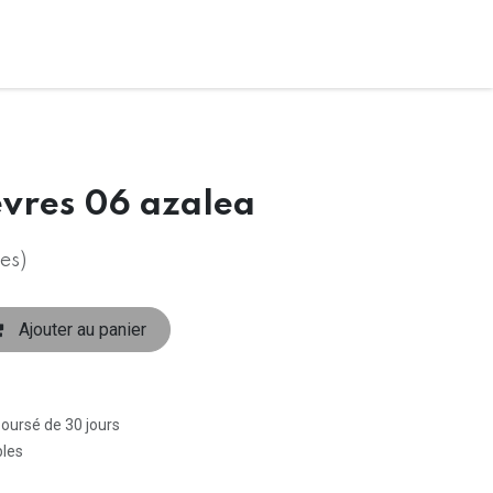
èvres 06 azalea
es)
Ajouter au panier
boursé de 30 jours
bles