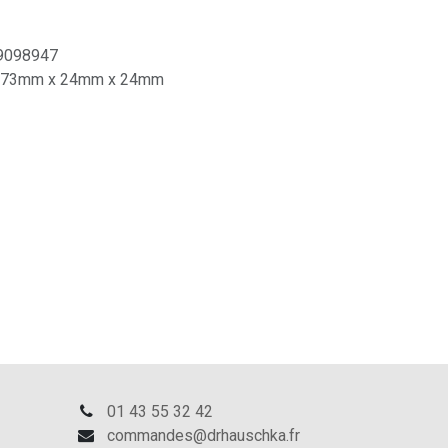
9098947
73mm x 24mm x 24mm
01 43 55 32 42
commandes@drhauschka.fr