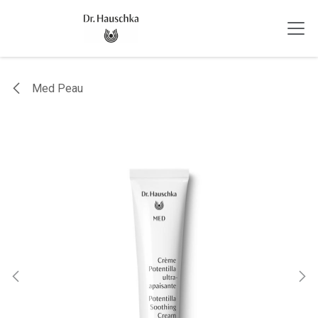
Se rendre au contenu
Med Peau