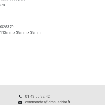
bles
9025370
112mm x 38mm x 38mm
01 43 55 32 42
commandes@drhauschka.fr