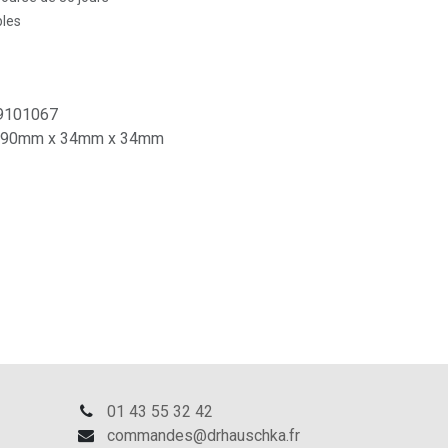
bles
9101067
90mm x 34mm x 34mm
01 43 55 32 42
commandes@drhauschka.fr