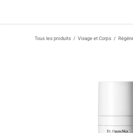
Se rendre au contenu
Tous les produits
Visage et Corps
Régéné