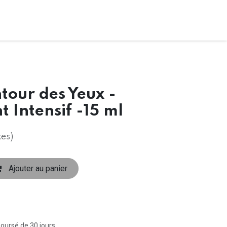
our des Yeux -
 Intensif -15 ml
xes)
Ajouter au panier
boursé de 30 jours