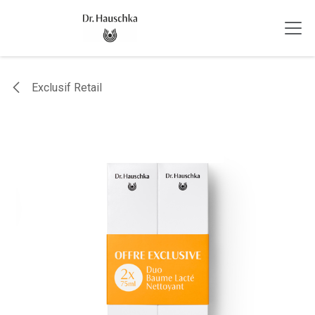
Se rendre au contenu
Exclusif Retail