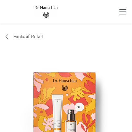
Se rendre au contenu
Exclusif Retail